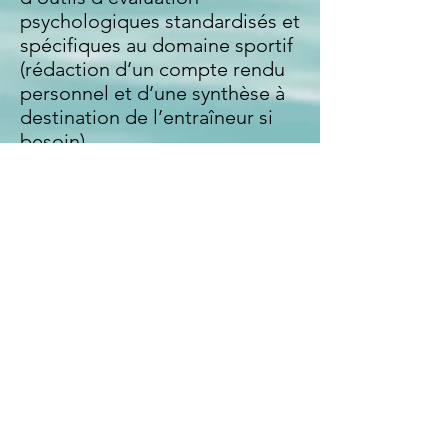
psychologiques standardisés et
spécifiques au domaine sportif
(rédaction d’un compte rendu
personnel et d’une synthèse à
destination de l’entraîneur si
besoin)
Séances de préparation
mentale (gestion du stress,
respiration et relâchement
musculaire, méditation,
visualisation mentale, fixation
d’objectifs, travail des pensée
parasites et routines…)
Séances d'EMDR
Approche sensori-motrice
Aide à la définition de projet
Déplacement possible au sein
des clubs, fédérations, …